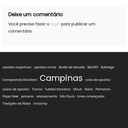
Post
Deixe um comentário
Você precisa fazer o
login
para publicar um
comentário.
apostas esportivas
apostas online
Barão de Geraldo
Bet365
Botafogo
Campinas
Campeonato Brasileiro
casa de apostas
casas de apostas
Franca
futebol brasileiro
Mauá
Natal
Palmeiras
Papai Noel
parceria
rebaixamento
São Paulo
times ameaçados
Tradições de Natal
Unicamp