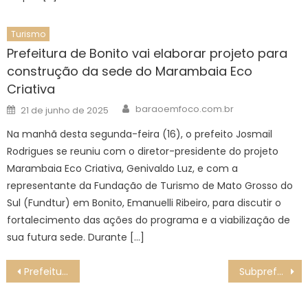
Turismo
Prefeitura de Bonito vai elaborar projeto para
construção da sede do Marambaia Eco
Criativa
Author
Posted
baraoemfoco.com.br
21 de junho de 2025
on
Na manhã desta segunda-feira (16), o prefeito Josmail
Rodrigues se reuniu com o diretor-presidente do projeto
Marambaia Eco Criativa, Genivaldo Luz, e com a
representante da Fundação de Turismo de Mato Grosso do
Sul (Fundtur) em Bonito, Emanuelli Ribeiro, para discutir o
fortalecimento das ações do programa e a viabilização de
sua futura sede. Durante […]
Navegação
Prefeitura abre inscrição nesta quinta-feira (16) para a 22ª edição do “Mutirão de Empregos Sorocaba” – Agência de Notícias
Subprefeitura de Jacarepaguá realiza operação de ordem pública na Taquara – Prefeitura da Cidade do Rio de Janeiro
de