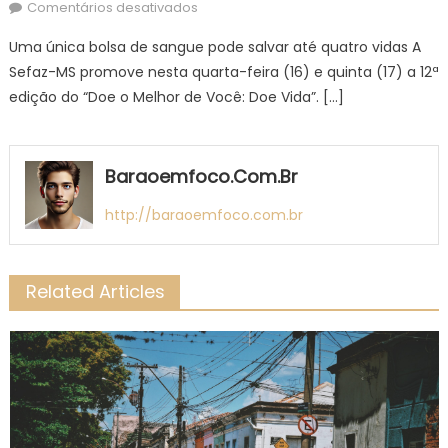
on
em
Comentários desativados
Sefaz
Uma única bolsa de sangue pode salvar até quatro vidas A
promove
Sefaz-MS promove nesta quarta-feira (16) e quinta (17) a 12ª
12ª
edição do “Doe o Melhor de Você: Doe Vida”. […]
edição
da
‘Doe
o
Baraoemfoco.com.br
Melhor
de
http://baraoemfoco.com.br
Você:
Doe
Vida’
Related Articles