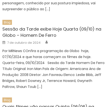
personagem, conhecido por sua postura impiedosa, vai
surpreender o público ao […]
Blog
Sessão da Tarde exibe Hoje Quarta (09/10) na
Globo – Homem De Ferro
Author
Posted
7 de outubro de 2024
on
Por MRNews COnfira a programação da Globo hoje,
07/10/2024 e que horas começam os filmes de hoje.
Quarta-feira, 09/10/2024 Sessão da Tarde Homem De Ferro
Título Original: Iron Man País de Origem: Americana Ano de
Produção: 2008 Diretor: Jon Favreau Elenco: Leslie Bibb, Jeff
Bridges, Robert Downey Jr, Terrence Howard, Gwyneth
Paltrow, Shaun Toub […]
Blog
Quais filmes vão passar Quinta (06/06) na