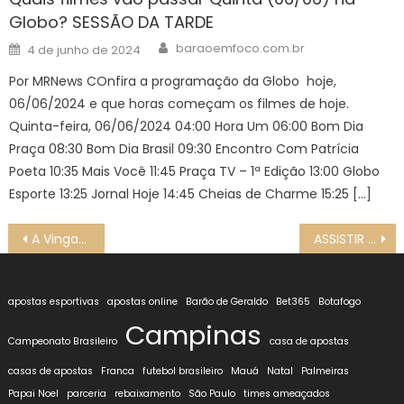
Globo? SESSÃO DA TARDE
Author
Posted
baraoemfoco.com.br
4 de junho de 2024
on
Por MRNews COnfira a programação da Globo hoje,
06/06/2024 e que horas começam os filmes de hoje.
Quinta-feira, 06/06/2024 04:00 Hora Um 06:00 Bom Dia
Praça 08:30 Bom Dia Brasil 09:30 Encontro Com Patrícia
Poeta 10:35 Mais Você 11:45 Praça TV – 1ª Edição 13:00 Globo
Esporte 13:25 Jornal Hoje 14:45 Cheias de Charme 15:25 […]
Navegação
A Vingança de Luma – Nova Vilã de Mania de Você prepara reviravolta na vida de Viola e Mavi
ASSISTIR AO VIVO Alemanha x Holanda na TV e online pela UEFA Liga das Nações 2024, HOJE (14/10)
de
Post
apostas esportivas
apostas online
Barão de Geraldo
Bet365
Botafogo
Campinas
Campeonato Brasileiro
casa de apostas
casas de apostas
Franca
futebol brasileiro
Mauá
Natal
Palmeiras
Papai Noel
parceria
rebaixamento
São Paulo
times ameaçados