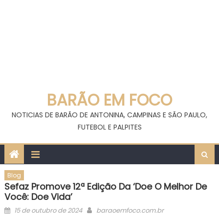
BARÃO EM FOCO
NOTICIAS DE BARÃO DE ANTONINA, CAMPINAS E SÃO PAULO,
FUTEBOL E PALPITES
Blog
Sefaz Promove 12ª Edição Da ‘Doe O Melhor De
Você: Doe Vida’
Posted
Author
15 de outubro de 2024
baraoemfoco.com.br