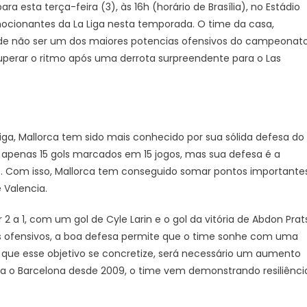
Espanhol
a esta terça-feira (3), às 16h (horário de Brasília), no Estádio
La
ocionantes da La Liga nesta temporada. O time da casa,
Liga,
 de não ser um dos maiores potencias ofensivos do campeonato
HOJE
uperar o ritmo após uma derrota surpreendente para o Las
(3/12)
iga, Mallorca tem sido mais conhecido por sua sólida defesa do
 apenas 15 gols marcados em 15 jogos, mas sua defesa é a
dos. Com isso, Mallorca tem conseguido somar pontos importantes
Valencia.
2 a 1, com um gol de Cyle Larin e o gol da vitória de Abdon Prat
ofensivos, a boa defesa permite que o time sonhe com uma
que esse objetivo se concretize, será necessário um aumento
a o Barcelona desde 2009, o time vem demonstrando resiliênci