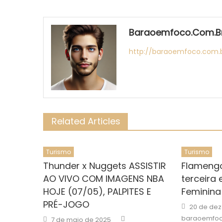
Baraoemfoco.com.b
http://baraoemfoco.com.
Related Articles
Turismo
Turismo
Thunder x Nuggets ASSISTIR
Flameng
AO VIVO COM IMAGENS NBA
terceira
HOJE (07/05), PALPITES E
Feminina
PRÉ-JOGO
Posted
20 de de
on
Author
Posted
baraoemfoc
7 de maio de 2025