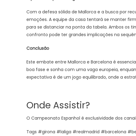
Com a defesa sólida de Mallorca e a busca por rec
emoções. A equipe da casa tentará se manter fir
para se distanciar na ponta da tabela. Ambos os ti
confronto pode ter grandes implicações na sequê
Conclusão
Este embate entre Mallorca e Barcelona é essencia
boa fase e sonha com uma vaga europeia, enquanto
expectativa é de um jogo equilibrado, onde a estrat
Onde Assistir?
O Campeonato Espanhol é exclusividade dos canais Di
Tags #girona #laliga #realmadrid #barcelona #be