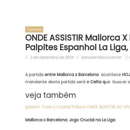
Turismo
ONDE ASSISTIR Mallorca X
Palpites Espanhol La Liga,
Posted
Author
3 de dezembro de 2024
baraoemfoco.com.br
on
A partida
entre Mallorca x Barcelona
acontece
HOJE
mandante desta partida será
o Celta q
ue buscar o
veja também
Ipswich Town x Crystal Palace ONDE ASSISTIR AO VIV
Mallorca x Barcelona: Jogo Crucial na La Liga