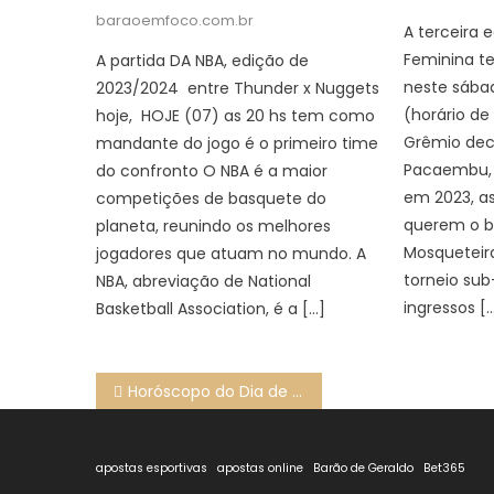
on
baraoemfoco.com.br
A terceira 
Feminina t
A partida DA NBA, edição de
neste sábad
2023/2024 entre Thunder x Nuggets
(horário de
hoje, HOJE (07) as 20 hs tem como
Grêmio dec
mandante do jogo é o primeiro time
Pacaembu,
do confronto O NBA é a maior
em 2023, a
competições de basquete do
querem o b
planeta, reunindo os melhores
Mosqueteir
jogadores que atuam no mundo. A
torneio sub
NBA, abreviação de National
ingressos [
Basketball Association, é a […]
Navegação
Horóscopo do Dia de Hoje Previsões dos astros para seu signo, Quarta (04/12/2024)
de
Post
apostas esportivas
apostas online
Barão de Geraldo
Bet365