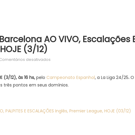
 Barcelona AO VIVO, Escalações 
 HOJE (3/12)
em
Comentários desativados
ONDE
ASSISTIR
 (3/12)
, às 16 hs,
pelo
Campeonato Espanhol
, a La Liga 24/25
.
O
Mallorca
s três pontos em seus domínios.
x
Barcelona
AO
VIVO,
O, PALPITES E ESCALAÇÕES Inglês, Premier League, HOJE (03/12)
escalações
e
palpites