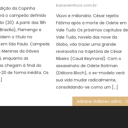
on
baraoemfoco.com.br
edição da Copinha
erá o campeão definido
Viúvo e milionário: César rejeita
o (20). A partir das 18h
Fátima após a morte de Odete em
 Brasília), Flamengo e
Vale Tudo Os próximos capítulos d
idem o título no
Vale Tudo, novela das nove da
 em São Paulo. Campeãs
Globo, vão trazer uma grande
s Meninas da Gávea
reviravolta na trajetória de César
i, enquanto as
Ribeiro (Cauã Reymond). Com o
as chegam à final do
assassinato de Odete Roitman
-20 de forma inédita. Os
(Débora Bloch), o ex-modelo verá
…]
sua vida mudar radicalmente,
consolidando-se como um […]
Adriane Galisteu admite que recebia dinheiro de Ayrton Senna para acompanhá-lo