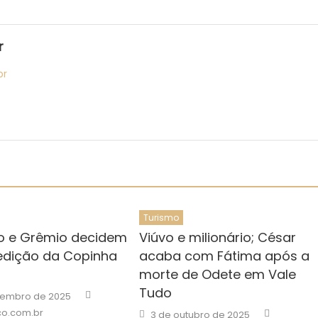
r
br
Turismo
o e Grêmio decidem
Viúvo e milionário; César
 edição da Copinha
acaba com Fátima após a
morte de Odete em Vale
Tudo
Author
zembro de 2025
Author
Posted
o.com.br
3 de outubro de 2025