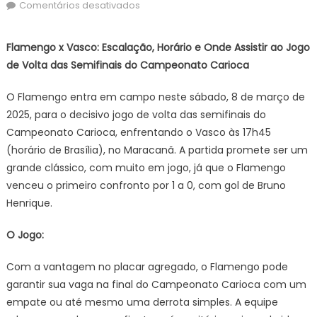
on
em
Comentários desativados
Flamengo
x
Flamengo x Vasco: Escalação, Horário e Onde Assistir ao Jogo
Vasco,
de Volta das Semifinais do Campeonato Carioca
palpite
da
O Flamengo entra em campo neste sábado, 8 de março de
IA
2025, para o decisivo jogo de volta das semifinais do
surpreende
Campeonato Carioca, enfrentando o Vasco às 17h45
e
(horário de Brasília), no Maracanã. A partida promete ser um
revela
quem
grande clássico, com muito em jogo, já que o Flamengo
passa
venceu o primeiro confronto por 1 a 0, com gol de Bruno
para
Henrique.
a
final
O Jogo:
Com a vantagem no placar agregado, o Flamengo pode
garantir sua vaga na final do Campeonato Carioca com um
empate ou até mesmo uma derrota simples. A equipe