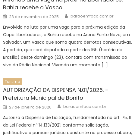
Bahia recebe o Vasco
Author
Posted
baraoemfoco.com.br
23 de novembro de 2025
on
Envolvido na luta por uma vaga para a próxima edição da
Copa Libertadores, o Bahia recebe na Arena Fonte Nova, em
Salvador, um Vasco que soma quatro derrotas consecutivas.
A partida, que será disputada a partir das 16h (horário de
Brasília) deste domingo (23), contará com transmissão ao
vivo da Rádio Nacional. Vivendo um momento […]
Turismo
AUTORIZAÇÃO DA DISPENSA N.01/2026. –
Prefeitura Municipal de Bonito
Author
Posted
baraoemfoco.com.br
27 de janeiro de 2026
on
Autorizo a Dispensa de Licitação, fundamentada no art. 75, II
da Lei Federal nº 14.133/2021, conforme solicitação,
justificativa e parecer jurídico constante no processo abaixo,