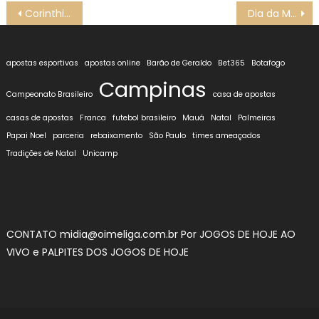
Navegação
Corinthians sofre terceira derrota seguida no NBB ao perder para o São José
Dia da Mulher é celebrado com histórias de superação
de
Post
apostas esportivas
apostas online
Barão de Geraldo
Bet365
Botafogo
Campinas
Campeonato Brasileiro
casa de apostas
casas de apostas
Franca
futebol brasileiro
Mauá
Natal
Palmeiras
Papai Noel
parceria
rebaixamento
São Paulo
times ameaçados
Tradições de Natal
Unicamp
CONTATO midia@oimeliga.com.br Por
JOGOS DE HOJE AO
VIVO
e
PALPITES DOS JOGOS DE HOJE