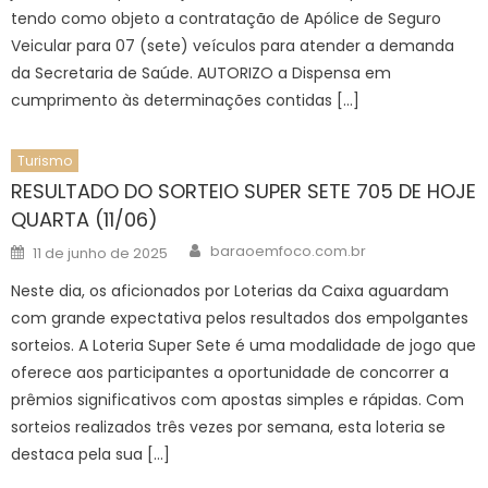
tendo como objeto a contratação de Apólice de Seguro
Veicular para 07 (sete) veículos para atender a demanda
da Secretaria de Saúde. AUTORIZO a Dispensa em
cumprimento às determinações contidas […]
Turismo
RESULTADO DO SORTEIO SUPER SETE 705 DE HOJE
QUARTA (11/06)
Author
Posted
baraoemfoco.com.br
11 de junho de 2025
on
Neste dia, os aficionados por Loterias da Caixa aguardam
com grande expectativa pelos resultados dos empolgantes
sorteios. A Loteria Super Sete é uma modalidade de jogo que
oferece aos participantes a oportunidade de concorrer a
prêmios significativos com apostas simples e rápidas. Com
sorteios realizados três vezes por semana, esta loteria se
destaca pela sua […]