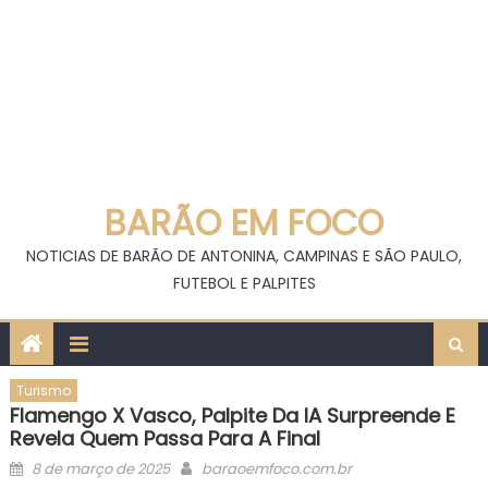
BARÃO EM FOCO
NOTICIAS DE BARÃO DE ANTONINA, CAMPINAS E SÃO PAULO,
FUTEBOL E PALPITES
Turismo
Flamengo X Vasco, Palpite Da IA Surpreende E
Revela Quem Passa Para A Final
Posted
Author
8 de março de 2025
baraoemfoco.com.br