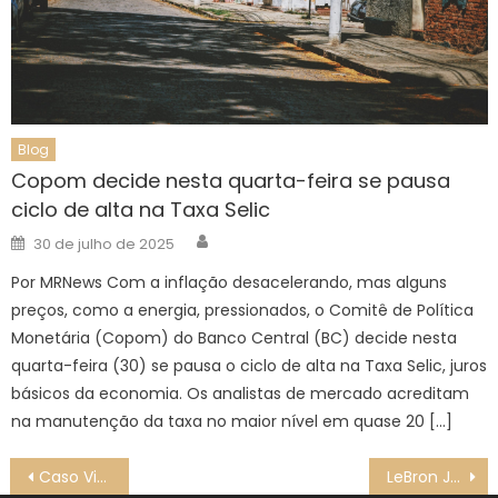
Blog
Copom decide nesta quarta-feira se pausa
ciclo de alta na Taxa Selic
Author
Posted
30 de julho de 2025
on
Por MRNews Com a inflação desacelerando, mas alguns
preços, como a energia, pressionados, o Comitê de Política
Monetária (Copom) do Banco Central (BC) decide nesta
quarta-feira (30) se pausa o ciclo de alta na Taxa Selic, juros
básicos da economia. Os analistas de mercado acreditam
na manutenção da taxa no maior nível em quase 20 […]
Navegação
Caso Vitória, Justiça decide sobre prisão de Daniel, suposto amante de ex-namorado da vítima
LeBron James, astro do Los Angeles Lakers, sofre lesão