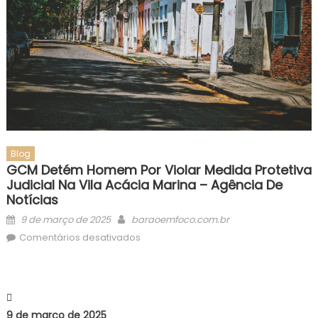
Blog
GCM Detém Homem Por Violar Medida Protetiva
Judicial Na Vila Acácia Marina – Agência De
Notícias
Posted
Author
9 de março de 2025
baraoemfoco.com.br
on
em
Comentários desativados
GCM
detém
homem
por
9 de março de 2025
violar