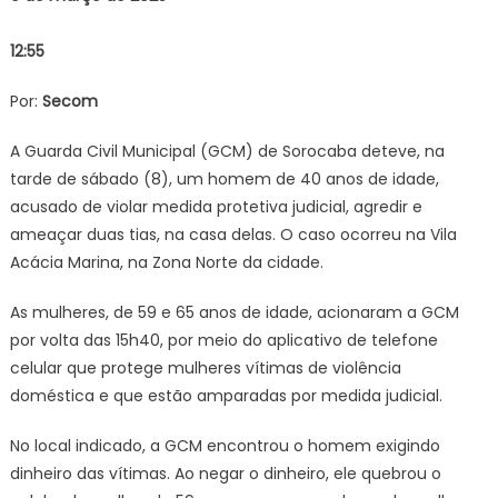
medida
12:55
protetiva
judicial
Por:
Secom
na
Vila
A Guarda Civil Municipal (GCM) de Sorocaba deteve, na
Acácia
tarde de sábado (8), um homem de 40 anos de idade,
Marina
–
acusado de violar medida protetiva judicial, agredir e
Agência
ameaçar duas tias, na casa delas. O caso ocorreu na Vila
de
Acácia Marina, na Zona Norte da cidade.
Notícias
As mulheres, de 59 e 65 anos de idade, acionaram a GCM
por volta das 15h40, por meio do aplicativo de telefone
celular que protege mulheres vítimas de violência
doméstica e que estão amparadas por medida judicial.
No local indicado, a GCM encontrou o homem exigindo
dinheiro das vítimas. Ao negar o dinheiro, ele quebrou o