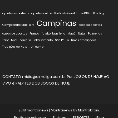
de
Post
apostas esportivas
apostas online
Barão de Geraldo
Bet365
Botafogo
Campinas
Campeonato Brasileiro
casa de apostas
casas de apostas
Franca
futebol brasileiro
Mauá
Natal
Palmeiras
Papai Noel
parceria
rebaixamento
São Paulo
times ameaçados
Tradições de Natal
Unicamp
CONTATO midia@oimeliga.com.br Por
JOGOS DE HOJE AO
VIVO
e
PALPITES DOS JOGOS DE HOJE
2018 mantranews
|
Mantranews by
Mantrabrain
.
Barão de Antonina
Turismo
ESPORTES
Blog