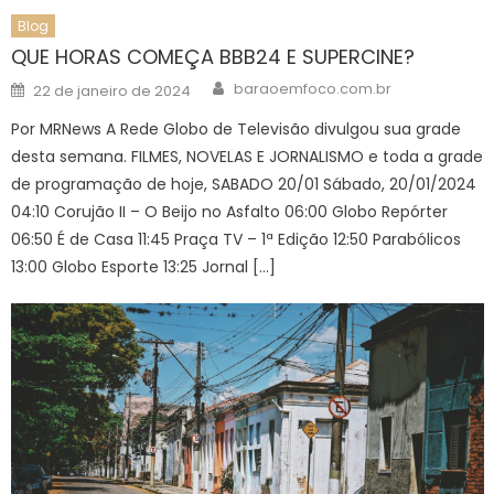
Blog
QUE HORAS COMEÇA BBB24 E SUPERCINE?
Author
Posted
baraoemfoco.com.br
22 de janeiro de 2024
on
Por MRNews A Rede Globo de Televisão divulgou sua grade
desta semana. FILMES, NOVELAS E JORNALISMO e toda a grade
de programação de hoje, SABADO 20/01 Sábado, 20/01/2024
04:10 Corujão II – O Beijo no Asfalto 06:00 Globo Repórter
06:50 É de Casa 11:45 Praça TV – 1ª Edição 12:50 Parabólicos
13:00 Globo Esporte 13:25 Jornal […]