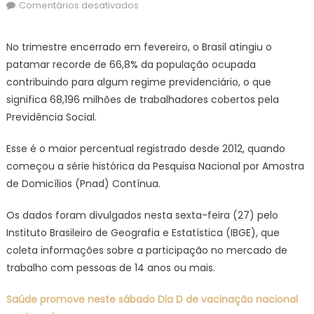
on
em
Comentários desativados
Brasil
tem
No trimestre encerrado em fevereiro, o Brasil atingiu o
recorde
patamar recorde de 66,8% da população ocupada
de
contribuindo para algum regime previdenciário, o que
66,8%
significa 68,196 milhões de trabalhadores cobertos pela
dos
Previdência Social.
trabalhadores
na
Esse é o maior percentual registrado desde 2012, quando
previdência
social
começou a série histórica da Pesquisa Nacional por Amostra
de Domicílios (Pnad) Contínua.
Os dados foram divulgados nesta sexta-feira (27) pelo
Instituto Brasileiro de Geografia e Estatística (IBGE), que
coleta informações sobre a participação no mercado de
trabalho com pessoas de 14 anos ou mais.
Saúde promove neste sábado Dia D de vacinação nacional