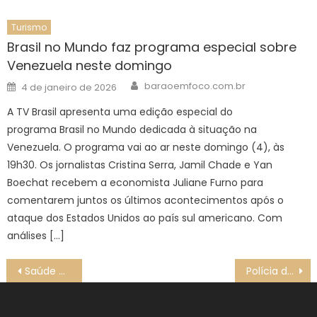
Turismo
Brasil no Mundo faz programa especial sobre
Venezuela neste domingo
Author
Posted
baraoemfoco.com.br
4 de janeiro de 2026
on
A TV Brasil apresenta uma edição especial do
programa Brasil no Mundo dedicada à situação na
Venezuela. O programa vai ao ar neste domingo (4), às
19h30. Os jornalistas Cristina Serra, Jamil Chade e Yan
Boechat recebem a economista Juliane Furno para
comentarem juntos os últimos acontecimentos após o
ataque dos Estados Unidos ao país sul americano. Com
análises […]
Navegação
Saúde promove neste sábado Dia D de vacinação nacional contra gripe
Polícia de SP prende 10 pessoas que aplicavam golpe do falso advogado
de
Post