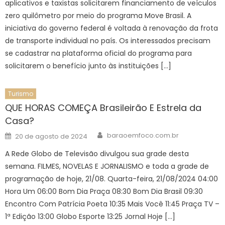
aplicativos e taxistas solicitarem financiamento de veículos
zero quilômetro por meio do programa Move Brasil. A
iniciativa do governo federal é voltada à renovação da frota
de transporte individual no país. Os interessados precisam
se cadastrar na plataforma oficial do programa para
solicitarem o benefício junto às instituições […]
Turismo
QUE HORAS COMEÇA Brasileirão E Estrela da
Casa?
Author
Posted
baraoemfoco.com.br
20 de agosto de 2024
on
A Rede Globo de Televisão divulgou sua grade desta
semana. FILMES, NOVELAS E JORNALISMO e toda a grade de
programação de hoje, 21/08. Quarta-feira, 21/08/2024 04:00
Hora Um 06:00 Bom Dia Praça 08:30 Bom Dia Brasil 09:30
Encontro Com Patrícia Poeta 10:35 Mais Você 11:45 Praça TV –
1ª Edição 13:00 Globo Esporte 13:25 Jornal Hoje […]