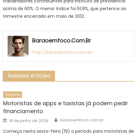
trabalhadores contribuintes para instituto de previdência
acima de 60%. O menor índice foi 61,9%, que pertence ao
trimestre encerrado em maio de 2012.
Baraoemfoco.com.br
http://baraoemfoco.com.br
Related Articles
Turismo
Motoristas de apps e taxistas já podem pedir
financiamento
Author
Posted
baraoemfoco.com.br
19 de junho de 2026
on
Começa nesta sexta-feira (19) o período para motoristas de