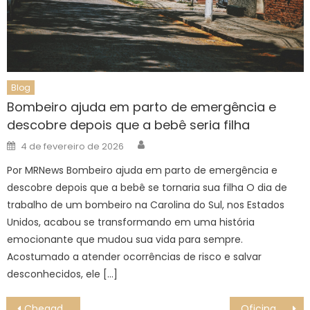
Blog
Bombeiro ajuda em parto de emergência e
descobre depois que a bebê seria filha
Author
Posted
4 de fevereiro de 2026
on
Por MRNews Bombeiro ajuda em parto de emergência e
descobre depois que a bebê se tornaria sua filha O dia de
trabalho de um bombeiro na Carolina do Sul, nos Estados
Unidos, acabou se transformando em uma história
emocionante que mudou sua vida para sempre.
Acostumado a atender ocorrências de risco e salvar
desconhecidos, ele […]
Navegação
Chegada das Bandeiras será retratada por desenhistas
Oficina de Dobradura é realizada na Biblioteca Infantil de Sorocaba na próxima quarta-feira (31)