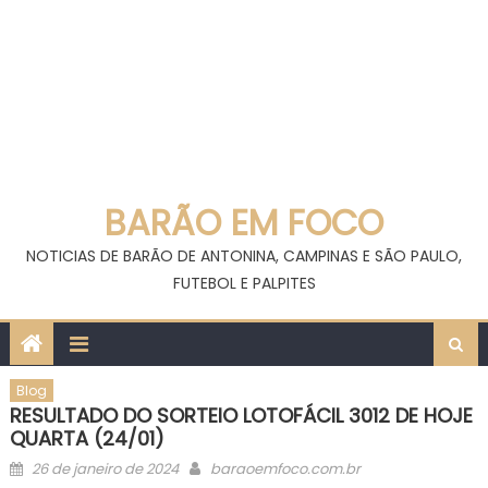
BARÃO EM FOCO
NOTICIAS DE BARÃO DE ANTONINA, CAMPINAS E SÃO PAULO,
FUTEBOL E PALPITES
Blog
RESULTADO DO SORTEIO LOTOFÁCIL 3012 DE HOJE
QUARTA (24/01)
Posted
Author
26 de janeiro de 2024
baraoemfoco.com.br