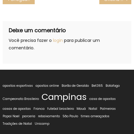
de
Post
Deixe um comentário
Você precisa fazer o
login
para publicar um
comentário.
apostas esportivas
apostas online
Barão de Geraldo
Bet365
Botafogo
Campinas
Campeonato Brasileiro
casa de apostas
casas de apostas
Franca
futebol brasileiro
Mauá
Natal
Palmeiras
Papai Noel
parceria
rebaixamento
São Paulo
times ameaçados
Tradições de Natal
Unicamp