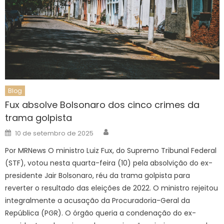
Blog
Fux absolve Bolsonaro dos cinco crimes da
trama golpista
Author
Posted
10 de setembro de 2025
on
Por MRNews O ministro Luiz Fux, do Supremo Tribunal Federal
(STF), votou nesta quarta-feira (10) pela absolvição do ex-
presidente Jair Bolsonaro, réu da trama golpista para
reverter o resultado das eleições de 2022. O ministro rejeitou
integralmente a acusação da Procuradoria-Geral da
República (PGR). O órgão queria a condenação do ex-