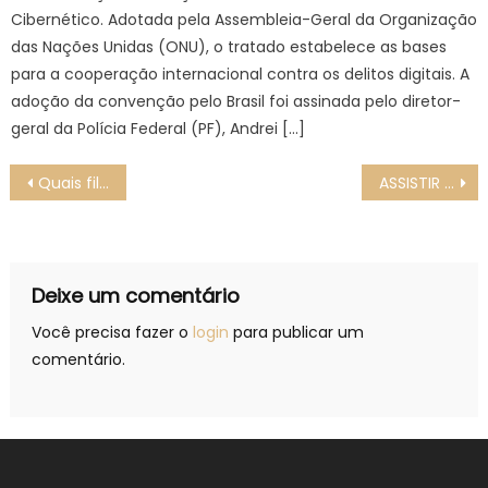
Cibernético. Adotada pela Assembleia-Geral da Organização
das Nações Unidas (ONU), o tratado estabelece as bases
para a cooperação internacional contra os delitos digitais. A
adoção da convenção pelo Brasil foi assinada pelo diretor-
geral da Polícia Federal (PF), Andrei […]
Navegação
Quais filmes vão passar Quinta (20/06) na Globo? SESSÃO DA TARDE
ASSISTIR Novo Hamburgo x Concórdia VIVO COM IMAGENS Campeonato Brasileiro série D 2024, HOJE (19/06), PALPITES
de
Post
Deixe um comentário
Você precisa fazer o
login
para publicar um
comentário.