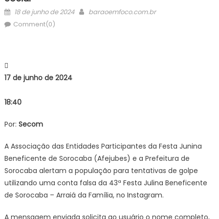
Posted
Author
18 de junho de 2024
baraoemfoco.com.br
on
Comment(0)
17 de junho de 2024
18:40
Por:
Secom
A Associação das Entidades Participantes da Festa Junina
Beneficente de Sorocaba (Afejubes) e a Prefeitura de
Sorocaba alertam a população para tentativas de golpe
utilizando uma conta falsa da 43ª Festa Julina Beneficente
de Sorocaba – Arraiá da Família, no Instagram.
A mensagem enviada solicita ao usuário o nome completo,