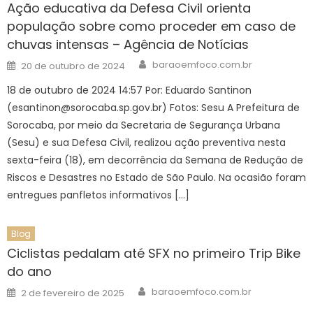
Ação educativa da Defesa Civil orienta
população sobre como proceder em caso de
chuvas intensas – Agência de Notícias
Author
Posted
baraoemfoco.com.br
20 de outubro de 2024
on
18 de outubro de 2024 14:57 Por: Eduardo Santinon
(esantinon@sorocaba.sp.gov.br) Fotos: Sesu A Prefeitura de
Sorocaba, por meio da Secretaria de Segurança Urbana
(Sesu) e sua Defesa Civil, realizou ação preventiva nesta
sexta-feira (18), em decorrência da Semana de Redução de
Riscos e Desastres no Estado de São Paulo. Na ocasião foram
entregues panfletos informativos […]
Blog
Ciclistas pedalam até SFX no primeiro Trip Bike
do ano
Author
Posted
baraoemfoco.com.br
2 de fevereiro de 2025
on