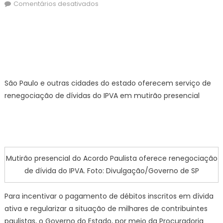
on
em
Comentários desativados
SP
promove
mutirão
presencial
para
regularização
São Paulo e outras cidades do estado oferecem serviço de
de
débitos
renegociação de dívidas do IPVA em mutirão presencial
em
atraso
Mutirão presencial do Acordo Paulista oferece renegociação
de dívida do IPVA. Foto: Divulgação/Governo de SP
Para incentivar o pagamento de débitos inscritos em dívida
ativa e regularizar a situação de milhares de contribuintes
paulistas, o Governo do Estado, por meio da Procuradoria