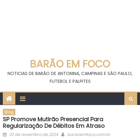
BARÃO EM FOCO
NOTICIAS DE BARÃO DE ANTONINA, CAMPINAS E SÃO PAULO,
FUTEBOL E PALPITES
Blog
SP Promove Mutirão Presencial Para
Regularização De Débitos Em Atraso
Posted
Author
23 de novembro de 2024
baraoemfoco.com.br