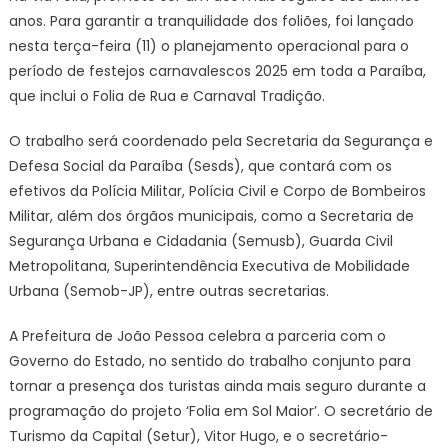
anos. Para garantir a tranquilidade dos foliões, foi lançado
um
nesta terça-feira (11) o planejamento operacional para o
dos
principais
período de festejos carnavalescos 2025 em toda a Paraíba,
pilares
que inclui o Folia de Rua e Carnaval Tradição.
para
receber
O trabalho será coordenado pela Secretaria da Segurança e
turistas
Defesa Social da Paraíba (Sesds), que contará com os
durante
efetivos da Polícia Militar, Polícia Civil e Corpo de Bombeiros
o
Militar, além dos órgãos municipais, como a Secretaria de
Carnaval
Segurança Urbana e Cidadania (Semusb), Guarda Civil
Metropolitana, Superintendência Executiva de Mobilidade
Urbana (Semob-JP), entre outras secretarias.
A Prefeitura de João Pessoa celebra a parceria com o
Governo do Estado, no sentido do trabalho conjunto para
tornar a presença dos turistas ainda mais seguro durante a
programação do projeto ‘Folia em Sol Maior’. O secretário de
Turismo da Capital (Setur), Vitor Hugo, e o secretário-