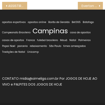
Navegação
ASSISTIR Club Brugge x Atalanta AO VIVO CHAMPIONS LEAGUE 24/25, HOJE (12/02), PALPITES E ESCALAÇÕES
Everton x Liverpool ONDE ASSISTIR AO VIVO, PALPITES E ESCALAÇÕES Inglês, Premier League, HOJE (12/02)
de
Post
apostas esportivas
apostas online
Barão de Geraldo
Bet365
Botafogo
Campinas
Campeonato Brasileiro
casa de apostas
casas de apostas
Franca
futebol brasileiro
Mauá
Natal
Palmeiras
Papai Noel
parceria
rebaixamento
São Paulo
times ameaçados
Tradições de Natal
Unicamp
CONTATO midia@oimeliga.com.br Por
JOGOS DE HOJE AO
VIVO
e
PALPITES DOS JOGOS DE HOJE