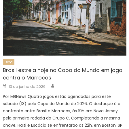
Blog
Brasil estreia hoje na Copa do Mundo em jogo
contra o Marrocos
Author
Posted
13 de junho de 2026
on
Por MRNews Quatro jogos estão agendados para este
sábado (13) pela Copa do Mundo de 2026. O destaque é o
confronto entre Brasil e Marrocos, às 19h em Nova Jersey,
pela primeira rodada do Grupo C. Completando a mesma
chave, Haiti e Escócia se enfrentarão às 22h, em Boston. SP