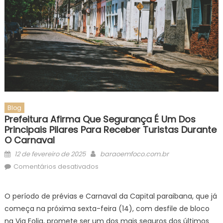
Blog
Prefeitura Afirma Que Segurança É Um Dos
Principais Pilares Para Receber Turistas Durante
O Carnaval
Posted
Author
12 de fevereiro de 2025
baraoemfoco.com.br
on
em
Comentários desativados
Prefeitura
afirma
O período de prévias e Carnaval da Capital paraibana, que já
que
começa na próxima sexta-feira (14), com desfile de bloco
segurança
na Via Folia, promete ser um dos mais seguros dos últimos
é