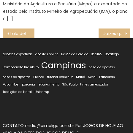
Ministério da Agricultura e Pecuária (Mapa) e executado no
estado pelo Instituto Mineiro de Agropecuária (IMA), o plano
é […]
Navegação
Lula defende exploração na Margem Equatorial com responsabilidade
Juízes querem flexibilizar decisão do STF que limitou penduricalhos
de
Post
apostas esportivas
apostas online
Barão de Geraldo
Bet365
Botafogo
Campinas
Campeonato Brasileiro
casa de apostas
casas de apostas
Franca
futebol brasileiro
Mauá
Natal
Palmeiras
Papai Noel
parceria
rebaixamento
São Paulo
times ameaçados
Tradições de Natal
Unicamp
CONTATO midia@oimeliga.com.br Por
JOGOS DE HOJE AO
VIVO
e
PALPITES DOS JOGOS DE HOJE