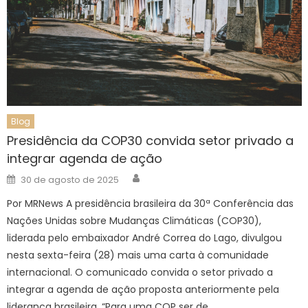
Blog
Presidência da COP30 convida setor privado a
integrar agenda de ação
Author
Posted
30 de agosto de 2025
on
Por MRNews A presidência brasileira da 30ª Conferência das
Nações Unidas sobre Mudanças Climáticas (COP30),
liderada pelo embaixador André Correa do Lago, divulgou
nesta sexta-feira (28) mais uma carta à comunidade
internacional. O comunicado convida o setor privado a
integrar a agenda de ação proposta anteriormente pela
liderança brasileira. “Para uma COP ser de