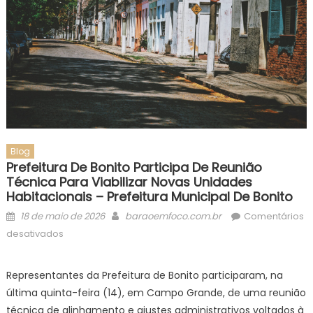
Blog
Prefeitura De Bonito Participa De Reunião
Técnica Para Viabilizar Novas Unidades
Habitacionais – Prefeitura Municipal De Bonito
Posted
Author
18 de maio de 2026
baraoemfoco.com.br
Comentários
on
em
desativados
Prefeitura
de
Representantes da Prefeitura de Bonito participaram, na
Bonito
última quinta-feira (14), em Campo Grande, de uma reunião
participa
técnica de alinhamento e ajustes administrativos voltados à
de