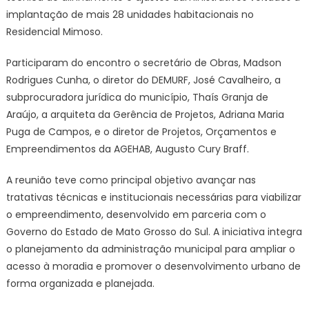
implantação de mais 28 unidades habitacionais no
reunião
Residencial Mimoso.
técnica
para
Participaram do encontro o secretário de Obras, Madson
viabilizar
novas
Rodrigues Cunha, o diretor do DEMURF, José Cavalheiro, a
unidades
subprocuradora jurídica do município, Thaís Granja de
habitacionais
Araújo, a arquiteta da Gerência de Projetos, Adriana Maria
–
Puga de Campos, e o diretor de Projetos, Orçamentos e
Prefeitura
Empreendimentos da AGEHAB, Augusto Cury Braff.
Municipal
de
A reunião teve como principal objetivo avançar nas
Bonito
tratativas técnicas e institucionais necessárias para viabilizar
o empreendimento, desenvolvido em parceria com o
Governo do Estado de Mato Grosso do Sul. A iniciativa integra
o planejamento da administração municipal para ampliar o
acesso à moradia e promover o desenvolvimento urbano de
forma organizada e planejada.